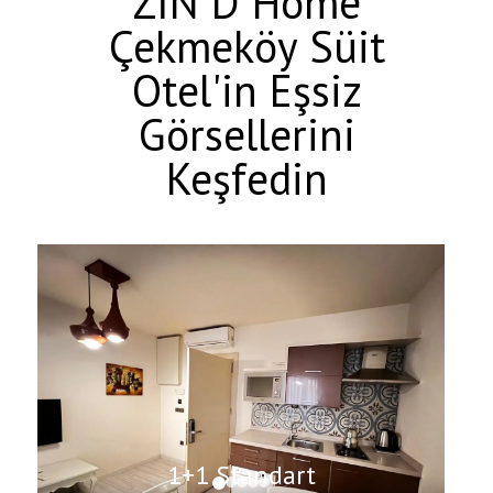
ZİN D Home
Çekmeköy Süit
Otel'in Eşsiz
Görsellerini
Keşfedin
1+1 Standart