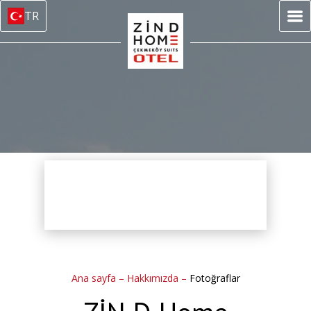
TR
Ana sayfa
–
Hakkımızda
–
Fotoğraflar