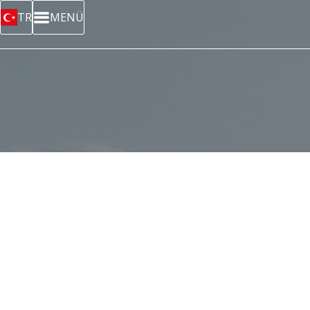
TR
MENÜ