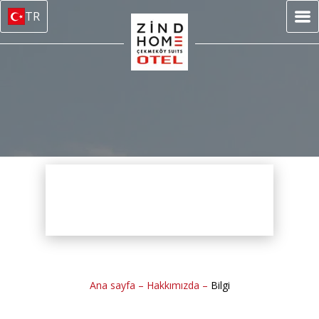
TR
Ana sayfa
–
Hakkımızda
–
Bilgi