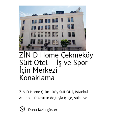
ZİN D Home Çekmeköy
Süit Otel – İş ve Spor
İçin Merkezi
Konaklama
ZİN D Home Çekmeköy Suit Otel, İstanbul
Anadolu Yakası’nın doğayla iç içe, sakin ve
prestijli bölgelerinden Çekmeköy’de konforlu,
Daha fazla göster
huzurlu ve güvenli bir konaklama deneyimi