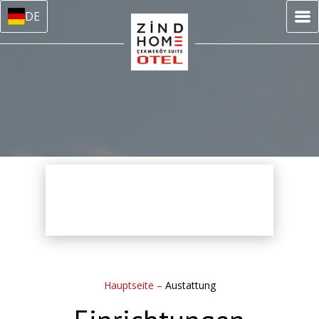
DE
Hauptseite
–
Austattung