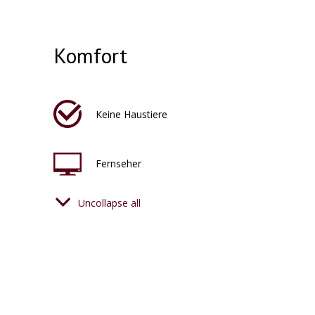
Komfort
Keine Haustiere
Fernseher
Uncollapse all
Klimaanlage
Föhn
Badezimmer