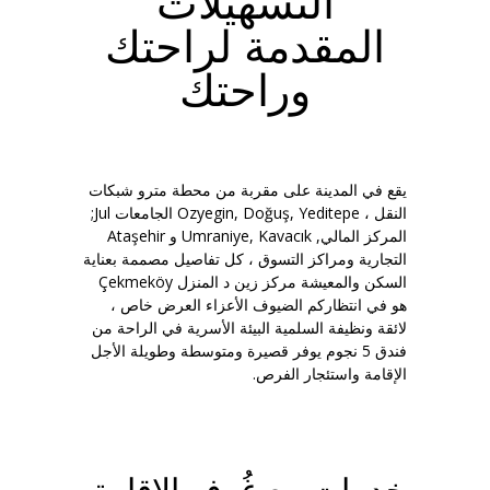
التسهيلات
المقدمة لراحتك
وراحتك
يقع في المدينة على مقربة من محطة مترو شبكات
النقل ، Ozyegin, Doğuş, Yeditepe الجامعات Jul;
المركز المالي, Umraniye, Kavacık و Ataşehir
التجارية ومراكز التسوق ، كل تفاصيل مصممة بعناية
السكن والمعيشة مركز زين د المنزل Çekmeköy
هو في انتظاركم الضيوف الأعزاء العرض خاص ،
لائقة ونظيفة السلمية البيئة الأسرية في الراحة من
فندق 5 نجوم يوفر قصيرة ومتوسطة وطويلة الأجل
الإقامة واستئجار الفرص.
خدمات مع غُرف الإقامة