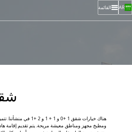
AR
القائمة
شقق
هناك خيارات شقق 1 +0
ومطبخ مجهز ومناطق معيشة مريحة. يتم تقديم إقامة هادئ