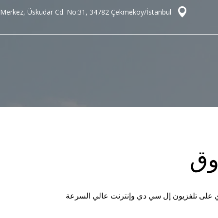
Merkez, Üsküdar Cd. No:31, 34782 Çekmeköy/İstanbul
وق
لمنزلية ، وتحتوي على تلفزيون إل سي دي وإنترنت عالي السرعة